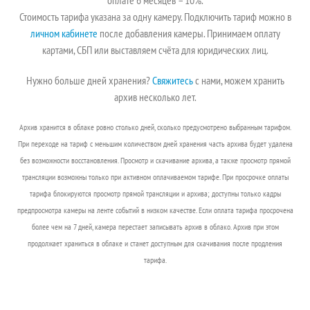
оплате 6 месяцев – 10%.
Стоимость тарифа указана за одну камеру. Подключить тариф можно в
личном кабинете
после добавления камеры. Принимаем оплату
картами, СБП или выставляем счёта для юридических лиц.
Нужно больше дней хранения?
Свяжитесь
с нами, можем хранить
архив несколько лет.
Архив хранится в облаке ровно столько дней, сколько предусмотрено выбранным тарифом.
При переходе на тариф с меньшим количеством дней хранения часть архива будет удалена
без возможности восстановления. Просмотр и скачивание архива, а также просмотр прямой
трансляции возможны только при активном оплачиваемом тарифе. При просрочке оплаты
тарифа блокируются просмотр прямой трансляции и архива; доступны только кадры
предпросмотра камеры на ленте событий в низком качестве. Если оплата тарифа просрочена
более чем на 7 дней, камера перестает записывать архив в облако. Архив при этом
продолжает храниться в облаке и станет доступным для скачивания после продления
тарифа.